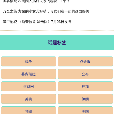
国客信配 和周围人搞好关系的秘诀：1个字
万全之策 方媛的小女儿好萌，母女们在一起的画面好美
泽巨配资 《斯普拉遁 涂击队》7月23日发售
话题标签
战争
点金股
委内瑞拉
公布
恒财网
狂加
英镑
伊朗
特朗
美国