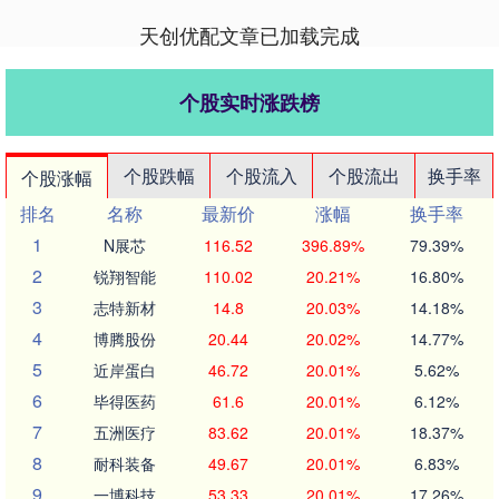
天创优配文章已加载完成
个股实时涨跌榜
个股跌幅
个股流入
个股流出
换手率
个股涨幅
排名
名称
最新价
涨幅
换手率
1
N展芯
116.52
396.89%
79.39%
2
锐翔智能
110.02
20.21%
16.80%
3
志特新材
14.8
20.03%
14.18%
4
博腾股份
20.44
20.02%
14.77%
5
近岸蛋白
46.72
20.01%
5.62%
6
毕得医药
61.6
20.01%
6.12%
7
五洲医疗
83.62
20.01%
18.37%
8
耐科装备
49.67
20.01%
6.83%
9
一博科技
53.33
20.01%
17.26%