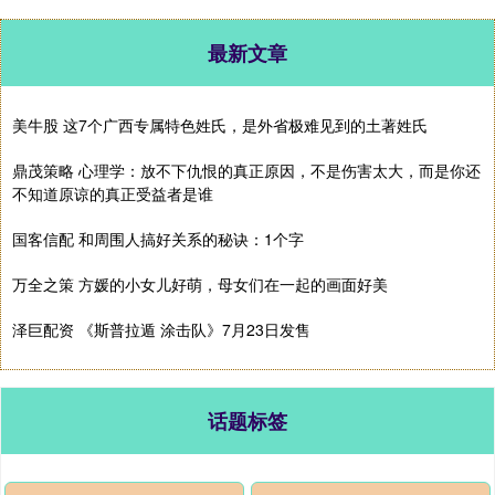
最新文章
美牛股 这7个广西专属特色姓氏，是外省极难见到的土著姓氏
鼎茂策略 心理学：放不下仇恨的真正原因，不是伤害太大，而是你还
不知道原谅的真正受益者是谁
国客信配 和周围人搞好关系的秘诀：1个字
万全之策 方媛的小女儿好萌，母女们在一起的画面好美
泽巨配资 《斯普拉遁 涂击队》7月23日发售
话题标签