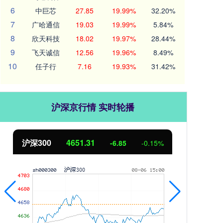
6
中巨芯
27.85
19.99%
32.20%
7
广哈通信
19.03
19.99%
5.84%
8
欣天科技
18.02
19.97%
28.44%
9
飞天诚信
12.56
19.96%
8.49%
10
任子行
7.16
19.93%
31.42%
沪深京行情 实时轮播
北证50
1122.88
创业
3.42
0.30%