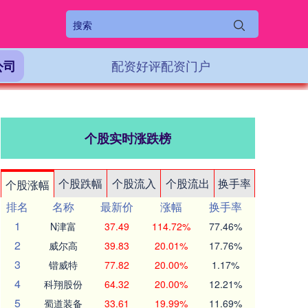
配资好评配资门户
公司
个股实时涨跌榜
个股跌幅
个股流入
个股流出
换手率
个股涨幅
排名
名称
最新价
涨幅
换手率
1
N津富
37.49
114.72%
77.46%
2
威尔高
39.83
20.01%
17.76%
3
锴威特
77.82
20.00%
1.17%
4
科翔股份
64.32
20.00%
12.21%
5
蜀道装备
33.61
19.99%
11.69%