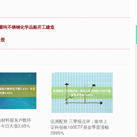
载重吨不锈钢化学品船开工建造
件股
信材料股东户数环
伍洲配资 三季报点评：银华上
 今日大涨3.65%
证科创板100ETF基金季度涨幅
3995%