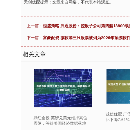
天创优配提示：文章来自网络，不代表本站观点。
上一篇：
恒盛策略 兴通股份：控股子公司第四艘13800
下一篇：
富豪配资 微软等三只股票被列为2026年顶级软
相关文章
诚信优配 广
鼎红金投 英镑兑美元维持高位
比下降7.61%
震荡，等待美国经济数据落地