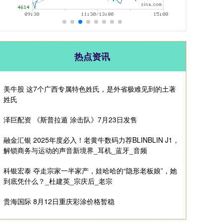
热点资讯
美牛股 这7个广西专属特色姓氏，是外省极难见到的土著
姓氏
泽巨配资 《斯普拉遁 涂击队》7月23日发售
融金汇银 2025年度必入！老黄牛数码力荐BLINBLIN J1，
解锁商务与运动的声音新境界_耳机_蓝牙_音频
科银宏泰 夺走宗家一半家产，娃哈哈的“隐形老板娘”，她
到底凭什么？_杜建英_宗庆后_老宗
贵海国际 8月12日重庆彩涂价格暂稳