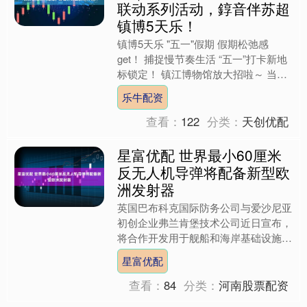
联动系列活动，錞音伴苏超
镇博5天乐！
镇博5天乐 "五一"假期 假期松弛感
get！ 捕捉慢节奏生活 “五一”打卡新地
标锁定！ 镇江博物馆放大招啦～ 当三
千年春秋錞音， 撞碎苏超赛场的热血
乐牛配资
呐喊； 当博....
查看：
122
分类：
天创优配
星富优配 世界最小60厘米
反无人机导弹将配备新型欧
洲发射器
英国巴布科克国际防务公司与爱沙尼亚
初创企业弗兰肯堡技术公司近日宣布，
将合作开发用于舰船和海岸基础设施防
御的集装箱式导弹发射系统，以应对低
星富优配
成本单向攻击无人机威胁。....
查看：
84
分类：
河南股票配资