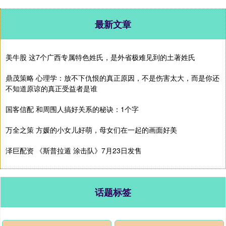
最新文章
美牛股 这7个广西专属特色姓氏，是外省极难见到的土著姓氏
鼎茂策略 心理学：放不下仇恨的真正原因，不是伤害太大，而是你还
不知道原谅的真正受益者是谁
国客信配 和周围人搞好关系的秘诀：1个字
万全之策 方媛的小女儿好萌，母女们在一起的画面好美
泽巨配资 《斯普拉遁 涂击队》7月23日发售
话题标签