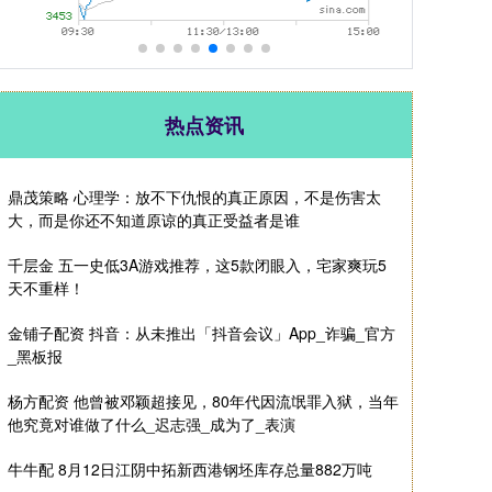
热点资讯
鼎茂策略 心理学：放不下仇恨的真正原因，不是伤害太
大，而是你还不知道原谅的真正受益者是谁
千层金 五一史低3A游戏推荐，这5款闭眼入，宅家爽玩5
天不重样！
金铺子配资 抖音：从未推出「抖音会议」App_诈骗_官方
_黑板报
杨方配资 他曾被邓颖超接见，80年代因流氓罪入狱，当年
他究竟对谁做了什么_迟志强_成为了_表演
牛牛配 8月12日江阴中拓新西港钢坯库存总量882万吨