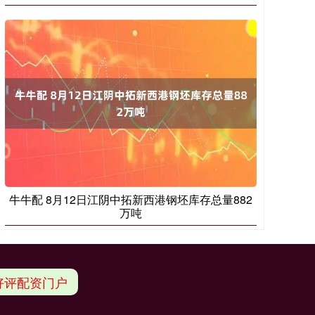
牛牛配 8月12日江阴中拓新西港钢坯库存总量882
万吨
好评配资门户