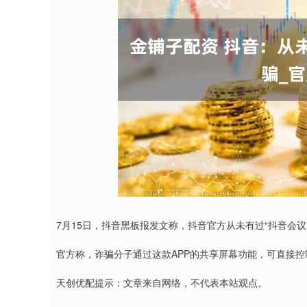
沪深300
4651.31
4.08
-0.24%
-6.85
-0.
7月15日，抖音黑板报发文称，抖音官方从未有过“抖音会议”
官方称，诈骗分子通过这款APP的共享屏幕功能，可直接
天创优配提示：文章来自网络，不代表本站观点。