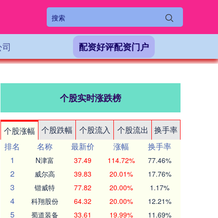
公司
配资好评配资门户
个股实时涨跌榜
个股跌幅
个股流入
个股流出
换手率
个股涨幅
排名
名称
最新价
涨幅
换手率
1
N津富
37.49
114.72%
77.46%
2
威尔高
39.83
20.01%
17.76%
3
锴威特
77.82
20.00%
1.17%
4
科翔股份
64.32
20.00%
12.21%
5
蜀道装备
33.61
19.99%
11.69%