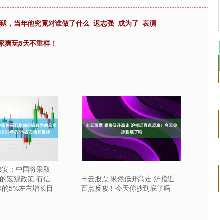
入狱，当年他究竟对谁做了什么_迟志强_成为了_表演
家爽玩5天不重样！
佛安：中国将采取
的宏观政策 有信
丰云股票 果然低开高走 沪指近
年的5%左右增长目
百点反攻！今天你抄到底了吗