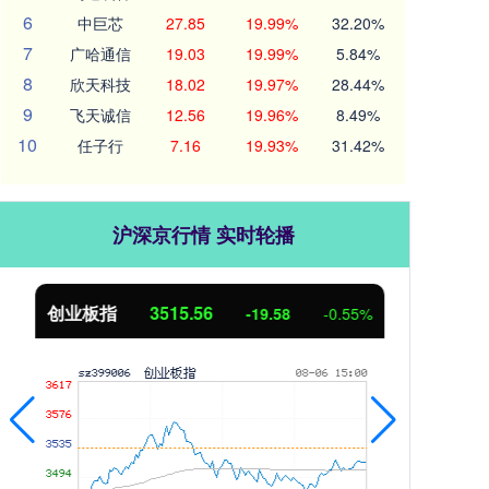
6
中巨芯
27.85
19.99%
32.20%
7
广哈通信
19.03
19.99%
5.84%
8
欣天科技
18.02
19.97%
28.44%
9
飞天诚信
12.56
19.96%
8.49%
10
任子行
7.16
19.93%
31.42%
沪深京行情 实时轮播
创业板指
3515.56
基
-19.58
-0.55%