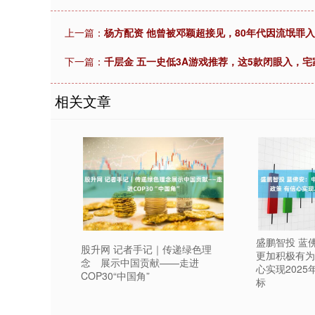
上一篇：
杨方配资 他曾被邓颖超接见，80年代因流氓罪
下一篇：
千层金 五一史低3A游戏推荐，这5款闭眼入，宅
相关文章
盛鹏智投 蓝
股升网 记者手记｜传递绿色理
更加积极有为
念 展示中国贡献——走进
心实现2025
COP30“中国角”
标